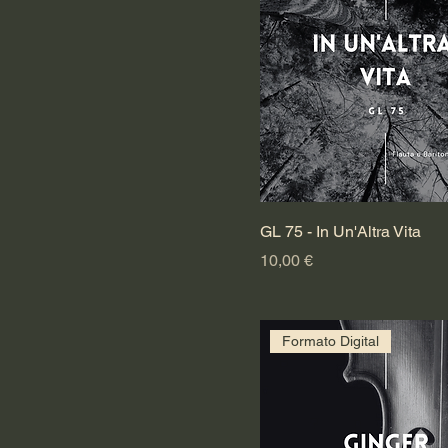
GL 75 - In Un'Altra Vita
Preço
10,00 €
Formato Digital