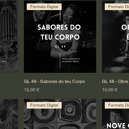
Formato Digital
Formato Dig
GL 49 - Sabores do teu Corpo
GL 48 - Obra
Preço
Preço
15,00 €
10,00 €
Formato Digital
Formato Dig