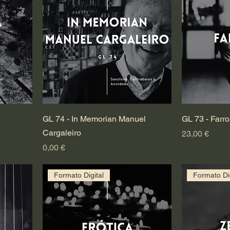
GL 74 - In Memorian Manuel
GL 73 - Farr
Cargaleiro
Preço
23,00 €
Preço
0,00 €
Formato Digital
Formato Dig