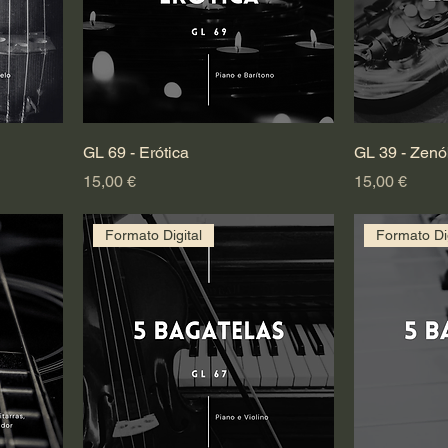
GL 69 - Erótica
GL 39 - Zenó
Preço
Preço
15,00 €
15,00 €
Formato Digital
Formato Dig