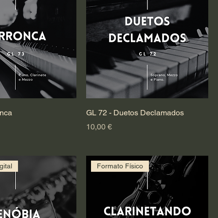
onca
GL 72 - Duetos Declamados
Preço
10,00 €
ital
Formato Físico