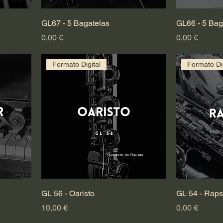
GL67 - 5 Bagatelas
GL66 - 5 Bag
Preço
Preço
0,00 €
0,00 €
Formato Digital
Formato Dig
GL 56 - Oaristo
GL 54 - Raps
Preço
Preço
10,00 €
0,00 €