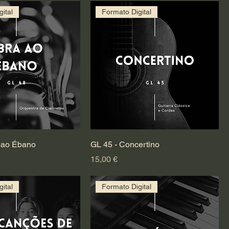
ital
Formato Digital
 ao Ébano
GL 45 - Concertino
Preço
15,00 €
ital
Formato Digital