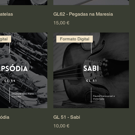
atelas
GL62 - Pegadas na Maresia
Preço
15,00 €
ital
Formato Digital
ódia
GL 51 - Sabi
Preço
10,00 €