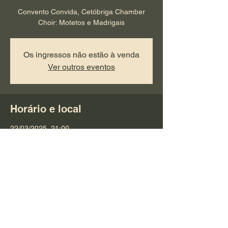
Convento Convida, Cetóbriga Chamber
Choir: Motetos e Madrigais
Os ingressos não estão à venda
Ver outros eventos
Horário e local
22/03/2025, 21:00
Setúbal, Setúbal, Portugal
Compartilhe esse evento