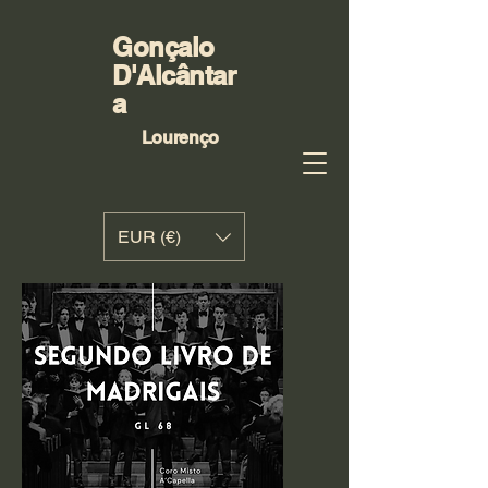
Gonçalo
D'Alcântar
a
Lourenço
EUR (€)