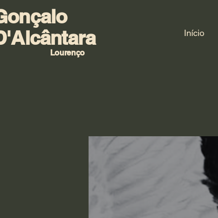
Gonçalo
D'Alcântara
Início
Lourenço