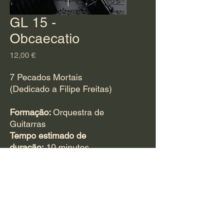
GL 15 -
Obcaecatio
Preço
12,00 €
7 Pecados Mortais
(Dedicado a Filipe Freitas)
Formação:
Orquestra de
Guitarras
Tempo estimado de
duração:
10 minutos
Para adquirir esta
obra
CLIQUE AQUI
.
Ouça Aqui