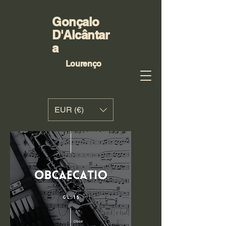
Gonçalo
D'Alcântar
a
Lourenço
EUR (€)