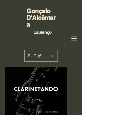
Gonçalo
D'Alcântar
a
Lourenço
EUR (€)