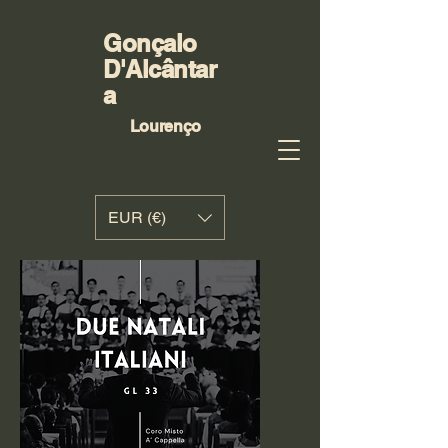
Gonçalo
D'Alcântar
a
Lourenço
EUR (€)