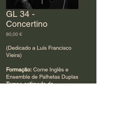
GL 34 -
Concertino
Preço
80,00 €
(Dedicado a Luís Francisco
Vieira)
Formação:
Corne Inglês e
Ensemble de Palhetas Duplas
Tempo estimado de
duração:
9 minutos
Para adquirir esta
obra
CLIQUE AQUI
,
para
adquirir a redução para piano
(19,50€)
CLICK AQUI.