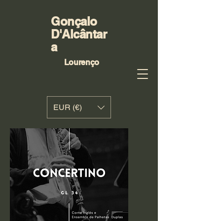
Gonçalo
D'Alcântar
a
Lourenço
EUR (€)