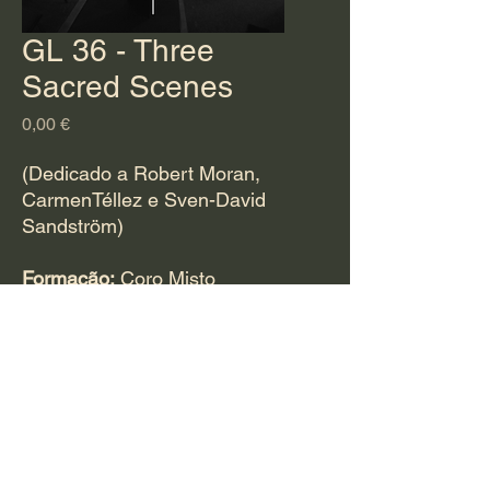
GL 36 - Three
Sacred Scenes
Preço
0,00 €
(Dedicado a Robert Moran,
CarmenTéllez e Sven-David
Sandström)
Formação:
Coro Misto
Tempo estimado de
duração:
16 minutos
Para adquirir esta
obra
CLIQUE AQUI
e
preencha o questionário.