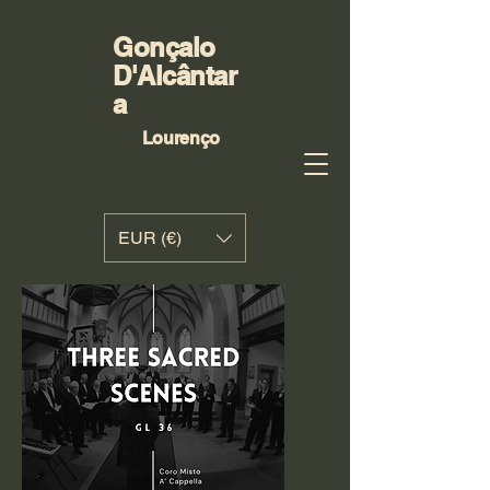
Gonçalo
D'Alcântar
a
Lourenço
EUR (€)