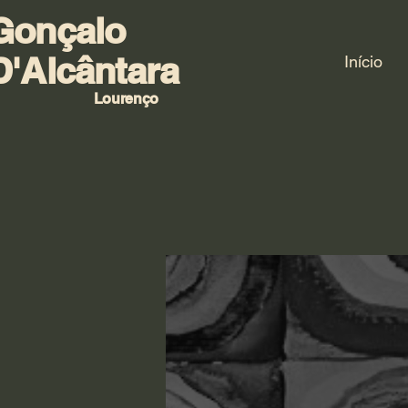
Gonçalo
D'Alcântara
Início
Lourenço