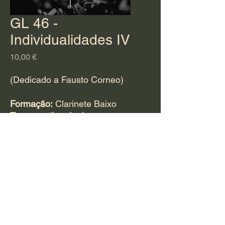
GL 46 -
Individualidades IV
Preço
10,00 €
(Dedicado a Fausto Corneo)
Formação:
Clarinete Baixo
Tempo estimado de
duração:
4 minutos
Para adquirir esta
obra
CLIQUE AQUI
e
preencha o questionário.