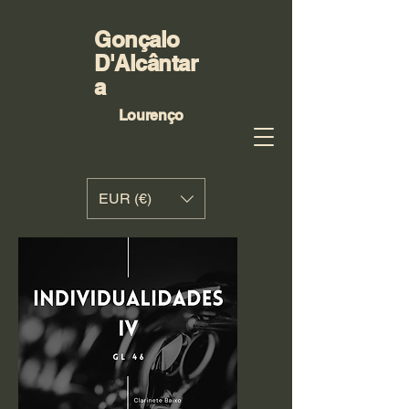
Gonçalo
D'Alcântar
a
Lourenço
EUR (€)