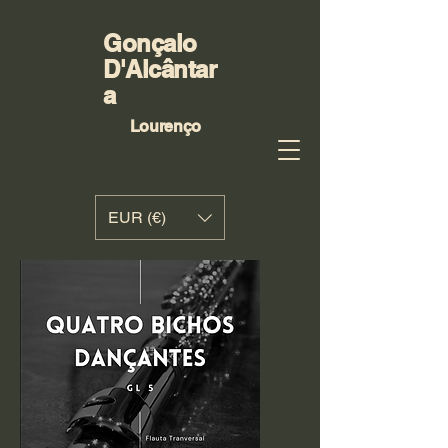
Gonçalo
D'Alcântar
a
Lourenço
EUR (€)