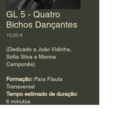
GL 5 - Quatro
Bichos Dançantes
Preço
10,00 €
(Dedicado a João Vidinha,
Sofia Silva e Marina
Camponês)
Formação:
Para Flauta
Transversal
Tempo estimado de duração
:
6 minutos
Para adquirir esta
obra
CLIQUE AQUI
e
preencha o questionário.