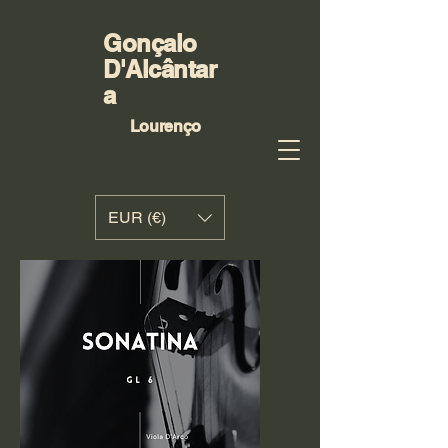
Gonçalo
D'Alcântar
a
Lourenço
EUR (€)