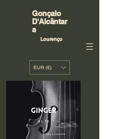
Gonçalo
D'Alcântar
a
Lourenço
EUR (€)