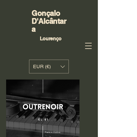
Gonçalo
D'Alcântar
a
Lourenço
EUR (€)