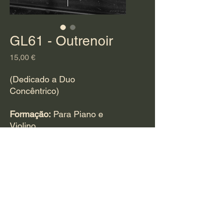
GL61 - Outrenoir
Preço
15,00 €
(Dedicado a Duo
Concêntrico)
Formação:
Para Piano e
Violino
Tempo estimado de
duração:
8 minutos
Para adquirir esta
obra
CLIQUE AQUI
e
preencha o questionário.