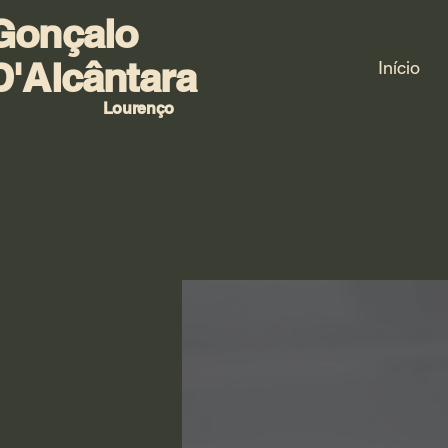
Gonçalo
D'Alcântara
Início
Lourenço