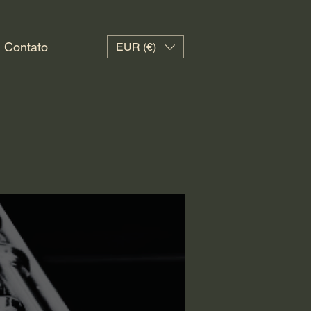
Contato
EUR (€)