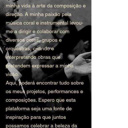
minha vida à arte da composição e
direção. A minha paixão pela
música coral e instrumental levou-
me a dirigir e colaborar com
diversos coros, grupos e
orquestras, criando e
interpretando obras que
pretendem expressar a minha
visão.
Aqui, poderá encontrar tudo sobre
os meus projetos, performances e
composições. Espero que esta
plataforma seja uma fonte de
inspiração para que juntos
possamos celebrar a beleza da