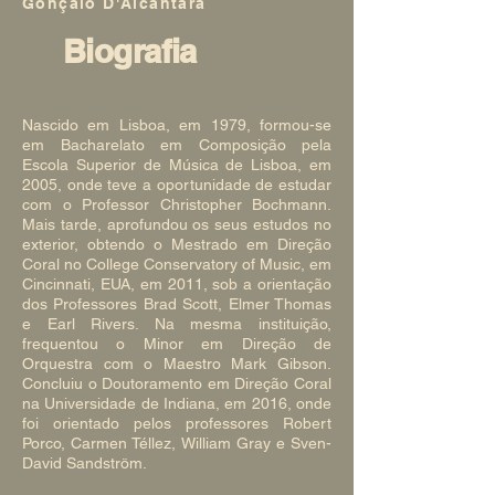
Gonçalo D'Alcântara
Biografia
Nascido em Lisboa, em 1979, formou-se
em Bacharelato em Composição pela
Escola Superior de Música de Lisboa, em
2005, onde teve a oportunidade de estudar
com o Professor Christopher Bochmann.
Mais tarde, aprofundou os seus estudos no
exterior, obtendo o Mestrado em Direção
Coral no College Conservatory of Music, em
Cincinnati, EUA, em 2011, sob a orientação
dos Professores Brad Scott, Elmer Thomas
e Earl Rivers. Na mesma instituição,
frequentou o Minor em Direção de
Orquestra com o Maestro Mark Gibson.
Concluiu o Doutoramento em Direção Coral
na Universidade de Indiana, em 2016, onde
foi orientado pelos professores Robert
Porco, Carmen Téllez, William Gray e Sven-
David Sandström.