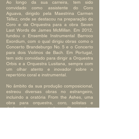
Ao longo da sua carreira, tem sido
convidado como assistente do Coro
Aguava, dirigido pela Maestrina Carmen
Téllez, onde se destacou na preparação do
Coro e da Orquestra para a obra Seven
Last Words de James McMillan. Em 2012,
fundou o Ensemble Instrumental Barroco
Exordium, com o qual dirigiu obras como o
Concerto Brandeburgo No. 5 e o Concerto
para dois Violinos de Bach. Em Portugal,
tem sido convidado para dirigir a Orquestra
Orbis e a Orquestra Lusitana, sempre com
um olhar atento e inovador sobre o
repertório coral e instrumental.
No âmbito da sua produção composicional,
estreou diversas obras no estrangeiro,
incluindo a oratória From the Ashes, uma
obra para orquestra, coro, solistas e
declamador, apresentada em Bloomington,
EUA, no contexto da sua dissertação de
doutoramento.
Em Portugal, a sua música tem sido
interpretada por diversos coros de renome,